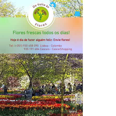
Login
Flores frescas todos os dias!
Hoje é dia de fazer alguém feliz: Envie flores!
Tel: (+351)
930 658 090
Lisboa - Colombo
935 191 684
Cascais - CascaiShopping
Termos e Condições da
Promoção
Meu amor e eu na Holanda com
a De Volta às Flores
A promoção ‘Meu amor e eu na
Holanda com a De Volta às Flores’,
oferecida pela De Volta às Flores, tem
como objectivo entreter e estimular a
criatividade dos participantes