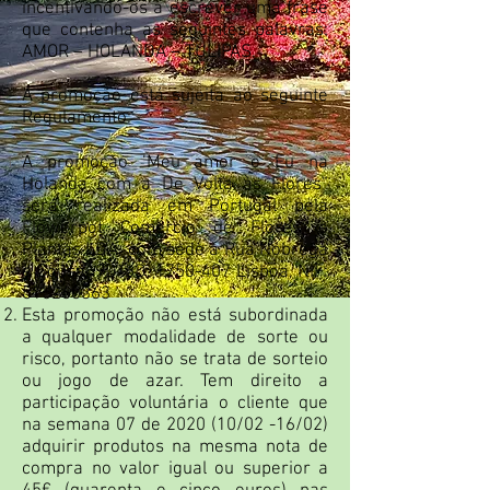
incentivando-os a escrever uma frase
que contenha as seguintes palavras:
AMOR – HOLANDA – TULIPAS.
A promoção está sujeita ao seguinte
Regulamento:
A promoção ‘Meu amor e Eu na
Holanda com a De Volta às Flores”
será realizada em Portugal pela
Flowerpot Comércio de Flores e
Plantas LDA, com sede à Rua Nóbrega
e Sousa, 9D/6D,
1750-407
Lisboa, NIF:
515260363
Esta promoção não está subordinada
a qualquer modalidade de sorte ou
risco, portanto não se trata de sorteio
ou jogo de azar. Tem direito a
participação voluntária o cliente que
na semana 07 de 2020 (10/02 -16/02)
adquirir produtos na mesma nota de
compra no valor igual ou superior a