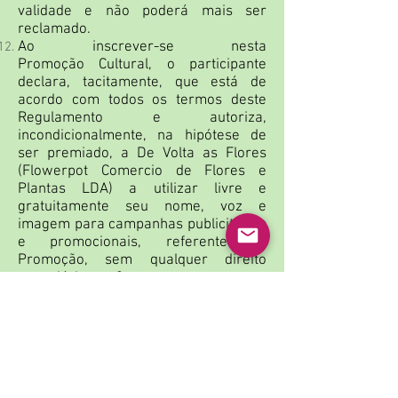
validade e não poderá mais ser
reclamado.
Ao inscrever-se nesta
Promoção Cultural, o participante
declara, tacitamente, que está de
acordo com todos os termos deste
Regulamento e autoriza,
incondicionalmente, na hipótese de
ser premiado, a De Volta as Flores
(Flowerpot Comercio de Flores e
Plantas LDA) a utilizar livre e
gratuitamente seu nome, voz e
imagem para campanhas publicitárias
e promocionais, referentes a
Promoção, sem qualquer direito
pecuniário por 3 anos.
Os participantes desta Promoção
cedem, em carácter definitivo,
irrevogável e irretratável, todos os
seus direitos de autor sobre a criação
das FRASES enviadas bem como de
sua imagem/foto (no caso dos