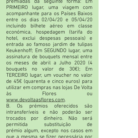
premiadas da seguinte forma: Em
PRIMEIRO lugar, uma viagem com
acompanhante para os Países Baixos
entre os dias 02/04/20 e 05/04/20
incluindo bilhete aéreo em classe
económica, hospedagem (tarifa do
hotel, exclui despesas pessoais) e
entrada ao famoso jardim de tulipas
Keukenhoff; Em SEGUNDO lugar, uma
assinatura de bouquets mensal entre
os meses de abril a Julho 2020 (4
bouquets no valor de 30€); Em
TERCEIRO lugar, um voucher no valor
de 45€ (quarenta e cinco euros) para
utilizar em compras nas lojas De Volta
às Flores ou
www.devoltaasflores.com
.
B. Os prémios oferecidos são
intransferíveis e não poderão ser
trocados por dinheiro. Não será
permitida substituição de
prémio algum, excepto nos casos em
que a mesma se fizer necessária por